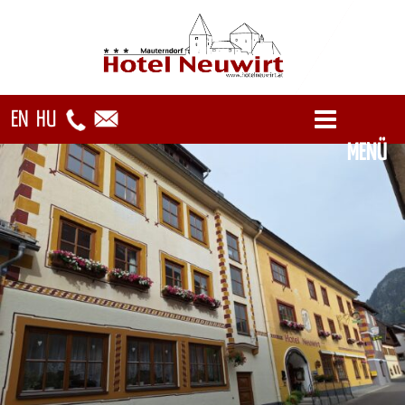
EN
HU
MENÜ