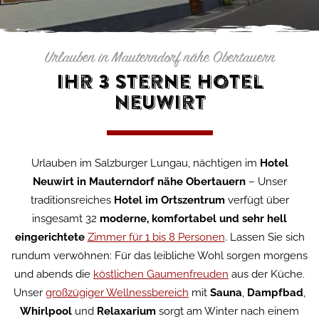
Urlauben in Mauterndorf nähe Obertauern
Ihr 3 Sterne Hotel
Neuwirt
Urlauben im Salzburger Lungau, nächtigen im
Hotel
Neuwirt in Mauterndorf nähe Obertauern
– Unser
traditionsreiches
Hotel im Ortszentrum
verfügt über
insgesamt 32
moderne, komfortabel und sehr hell
eingerichtete
Zimmer für 1 bis 8 Personen
. Lassen Sie sich
rundum verwöhnen: Für das leibliche Wohl sorgen morgens
und abends die
köstlichen Gaumenfreuden
aus der Küche.
Unser
großzügiger Wellnessbereich
mit
Sauna
,
Dampfbad
,
Whirlpool
und
Relaxarium
sorgt am Winter nach einem