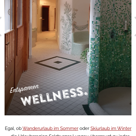
Wellness.
Entspannen
Egal, ob
Wanderurlaub im Sommer
oder
Skiurlaub im Winter