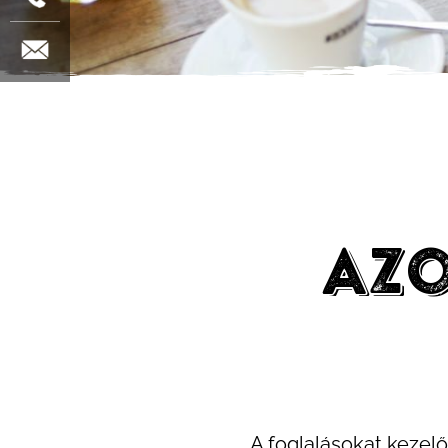
Azo
A foglalásokat kezelő