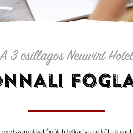
A 3 csillagos Neuwirt Hote
nnali fogl
 rendszerünkkel Önök hitelkártya nélkül a kívánt 