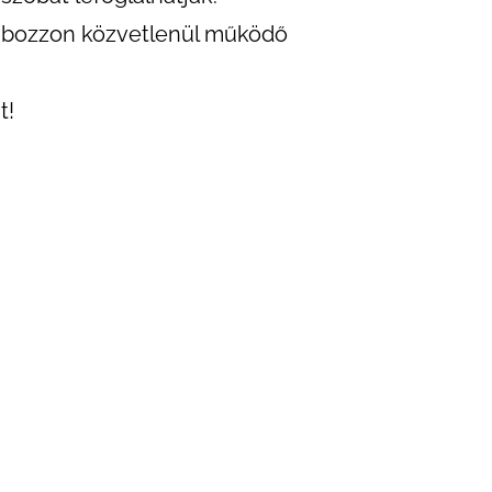
habozzon közvetlenül működő
t!