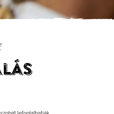
l
alás
szobát lefoglalhatják.